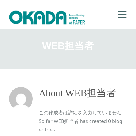
Skip
to
Tog
content
Nav
Home
WEB担当者
私たちが目指すもの
サービス
企業情報
お問い合わせ
About
WEB担当者
この作成者は詳細を入力していません
So far WEB担当者 has created 0 blog
entries.